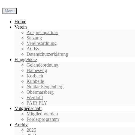
Skip
to
Menu
content
Home
Verein
Ansprechpartner
Satzung
Vereinsordnung
AGBs
Datenschutzerklärung
Fluggebiete
Geländeordnung
Halbeswig
Korbach
Kuhhelle
Nuttlar Sengenberg
Obermarsberg
Werdohl
FAIR FLY
Mitgliedschaft
Mitglied werden
Förderprogramm
Archiv
2025