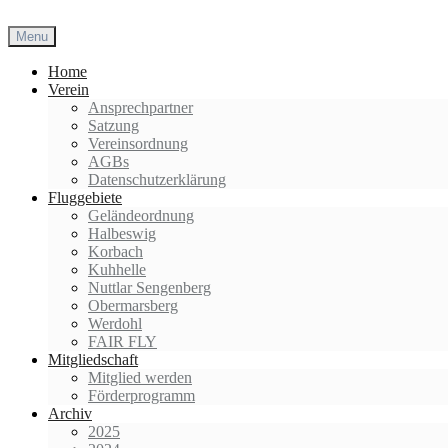
Skip
to
Menu
content
Home
Verein
Ansprechpartner
Satzung
Vereinsordnung
AGBs
Datenschutzerklärung
Fluggebiete
Geländeordnung
Halbeswig
Korbach
Kuhhelle
Nuttlar Sengenberg
Obermarsberg
Werdohl
FAIR FLY
Mitgliedschaft
Mitglied werden
Förderprogramm
Archiv
2025