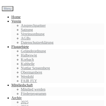
Skip
to
Menu
content
Home
Verein
Ansprechpartner
Satzung
Vereinsordnung
AGBs
Datenschutzerklärung
Fluggebiete
Geländeordnung
Halbeswig
Korbach
Kuhhelle
Nuttlar Sengenberg
Obermarsberg
Werdohl
FAIR FLY
Mitgliedschaft
Mitglied werden
Förderprogramm
Archiv
2025