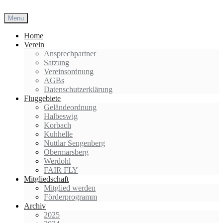
Skip
to
Menu
content
Home
Verein
Ansprechpartner
Satzung
Vereinsordnung
AGBs
Datenschutzerklärung
Fluggebiete
Geländeordnung
Halbeswig
Korbach
Kuhhelle
Nuttlar Sengenberg
Obermarsberg
Werdohl
FAIR FLY
Mitgliedschaft
Mitglied werden
Förderprogramm
Archiv
2025