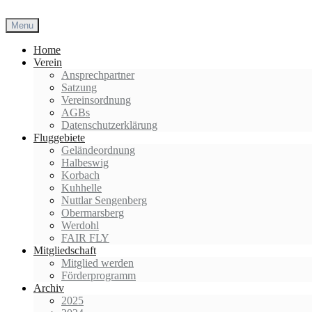
Skip
to
Menu
content
Home
Verein
Ansprechpartner
Satzung
Vereinsordnung
AGBs
Datenschutzerklärung
Fluggebiete
Geländeordnung
Halbeswig
Korbach
Kuhhelle
Nuttlar Sengenberg
Obermarsberg
Werdohl
FAIR FLY
Mitgliedschaft
Mitglied werden
Förderprogramm
Archiv
2025